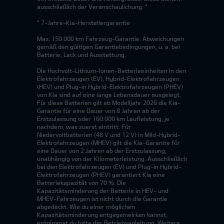
ausschließlich der Veranschaulichung. *
* 7-Jahre-Kia-Herstellergarantie
Max. 150.000 km Fahrzeug-Garantie. Abweichungen
gemäß den gültigen Garantiebedingungen, u. a. bei
Batterie, Lack und Ausstattung.
Die Hochvolt-Lithium-Ionen-Batterieeinheiten in den
Elektrofahrzeugen (EV), Hybrid-Elektrofahrzeugen
(HEV) und Plug-in Hybrid-Elektrofahrzeugen (PHEV)
von Kia sind auf eine lange Lebensdauer ausgelegt.
Für diese Batterien gilt ab Modelljahr 2026 die Kia-
Garantie für eine Dauer von 8 Jahren ab der
Erstzulassung oder 160.000 km Laufleistung, je
nachdem, was zuerst eintritt. Für
Niedervoltbatterien (48 V und 12 V) in Mild-Hybrid-
Elektrofahrzeugen (MHEV) gilt die Kia-Garantie für
eine Dauer von 2 Jahren ab der Erstzulassung,
unabhängig von der Kilometerleistung. Ausschließlich
bei den Elektrofahrzeugen (EV) und Plug-in Hybrid-
Elektrofahrzeugen (PHEV) garantiert Kia eine
Batteriekapazität von 70 %. Die
Kapazitätsminderung der Batterie in HEV- und
MHEV-Fahrzeugen ist nicht durch die Garantie
abgedeckt. Wie du einer möglichen
Kapazitätsminderung entgegenwirken kannst,
entnimmst du bitte der Betriebsanleitung. Weitere