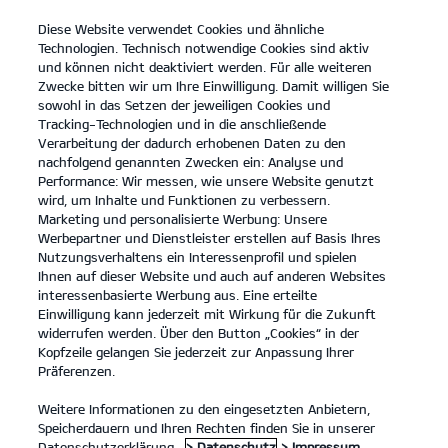
Diese Website verwendet Cookies und ähnliche
open
Technologien. Technisch notwendige Cookies sind aktiv
menu
und können nicht deaktiviert werden. Für alle weiteren
KONTAKT
Zwecke bitten wir um Ihre Einwilligung. Damit willigen Sie
sowohl in das Setzen der jeweiligen Cookies und
Tracking-Technologien und in die anschließende
Laden im Unternehmen
Verarbeitung der dadurch erhobenen Daten zu den
nachfolgend genannten Zwecken ein: Analyse und
...
LADEN IM UNTERNEHMEN
Performance: Wir messen, wie unsere Website genutzt
wird, um Inhalte und Funktionen zu verbessern.
Marketing und personalisierte Werbung: Unsere
Werbepartner und Dienstleister erstellen auf Basis Ihres
Nutzungsverhaltens ein Interessenprofil und spielen
Ihnen auf dieser Website und auch auf anderen Websites
interessenbasierte Werbung aus. Eine erteilte
Einwilligung kann jederzeit mit Wirkung für die Zukunft
widerrufen werden. Über den Button „Cookies“ in der
Kopfzeile gelangen Sie jederzeit zur Anpassung Ihrer
Präferenzen.
Weitere Informationen zu den eingesetzten Anbietern,
Speicherdauern und Ihren Rechten finden Sie in unserer
Datenschutzerklärung.
> Datenschutz
> Impressum