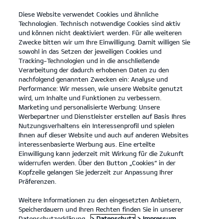
Diese Website verwendet Cookies und ähnliche
open
Technologien. Technisch notwendige Cookies sind aktiv
menu
und können nicht deaktiviert werden. Für alle weiteren
KONTAKT
Zwecke bitten wir um Ihre Einwilligung. Damit willigen Sie
sowohl in das Setzen der jeweiligen Cookies und
Tracking-Technologien und in die anschließende
UNSER AUTOHAUS
Verarbeitung der dadurch erhobenen Daten zu den
nachfolgend genannten Zwecken ein: Analyse und
Performance: Wir messen, wie unsere Website genutzt
UNSER AUTOHAUS
wird, um Inhalte und Funktionen zu verbessern.
Marketing und personalisierte Werbung: Unsere
Unser Autohaus
Werbepartner und Dienstleister erstellen auf Basis Ihres
Nutzungsverhaltens ein Interessenprofil und spielen
Ihnen auf dieser Website und auch auf anderen Websites
interessenbasierte Werbung aus. Eine erteilte
Einwilligung kann jederzeit mit Wirkung für die Zukunft
widerrufen werden. Über den Button „Cookies“ in der
Kopfzeile gelangen Sie jederzeit zur Anpassung Ihrer
Präferenzen.
Weitere Informationen zu den eingesetzten Anbietern,
Speicherdauern und Ihren Rechten finden Sie in unserer
Datenschutzerklärung.
> Datenschutz
> Impressum