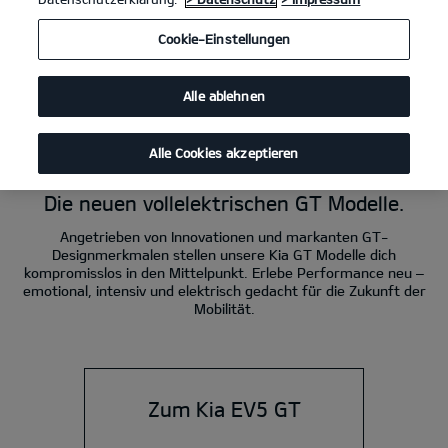
Kia EV3 GT 215 kW (292 PS): Stromverbrauch kombiniert 19,3 kWh/100 km;
Cookie-Einstellungen
CO₂-Emissionen kombiniert 0 g/km; CO₂-Klasse A.
Kia EV4 GT 215 kW (292 PS): Stromverbrauch kombiniert 19,7 kWh/100 km;
CO₂-Emissionen kombiniert 0 g/km; CO₂-Klasse A.
Alle ablehnen
Kia EV5 GT 225 kW (306 PS): Stromverbrauch kombiniert 18,6 kWh/100 km;
CO₂-Emission kombiniert 0 g/km; CO₂-Klasse A.
Alle Cookies akzeptieren
Power. Elektro. GT.
Die neuen vollelektrischen GT Modelle.
Angetrieben von Innovationen und markanten GT-
Designmerkmalen stellen unsere Kia GT Modelle dich
kompromisslos in den Mittelpunkt. Erlebe Performance neu –
emotional, intensiv und elektrisch gedacht für die Zukunft der
Mobilität.
Zum Kia EV5 GT