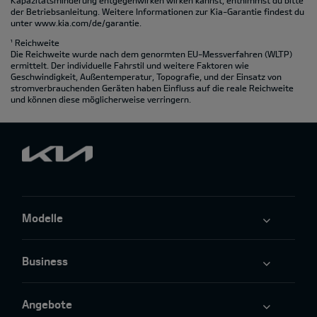
Kapazitätsminderung entgegenwirken wirken kannst, entnimmst du bitte
der Betriebsanleitung. Weitere Informationen zur Kia-Garantie findest du
unter
www.kia.com/de/garantie.
¹ Reichweite
Die Reichweite wurde nach dem genormten EU-Messverfahren (WLTP)
ermittelt. Der individuelle Fahrstil und weitere Faktoren wie
Geschwindigkeit, Außentemperatur, Topografie‚ und der Einsatz von
stromverbrauchenden Geräten haben Einfluss auf die reale Reichweite
und können diese möglicherweise verringern.
Modelle
Business
Angebote